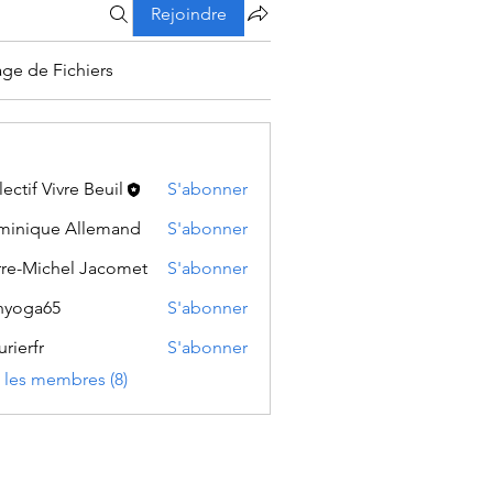
Rejoindre
age de Fichiers
lectif Vivre Beuil
S'abonner
inique Allemand
S'abonner
rre-Michel Jacomet
S'abonner
hyoga65
S'abonner
rierfr
S'abonner
r
s les membres (8)