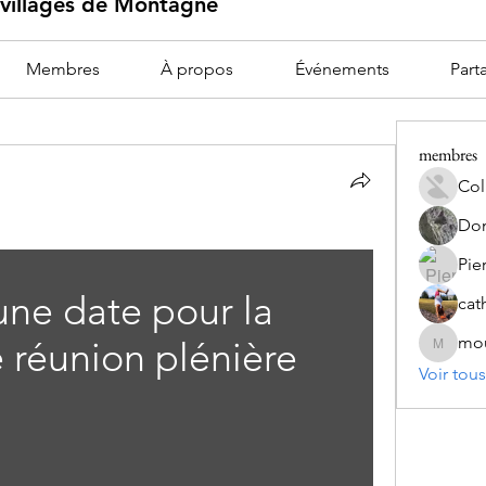
s villages de Montagne
Membres
À propos
Événements
Part
membres
Col
Dom
Pie
ne date pour la 
cat
mou
 réunion plénière
mourierf
Voir tou