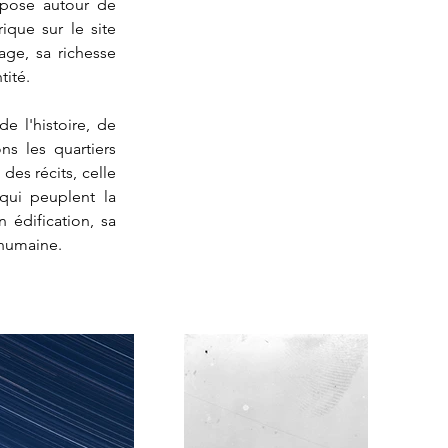
opose autour de 
chaque livre, des expositions et des conférences et un complément numérique sur le site 
age, sa richesse 
tité.
e l'histoire, de 
s les quartiers 
es récits, celle 
ui peuplent la 
édification, sa 
 humaine.