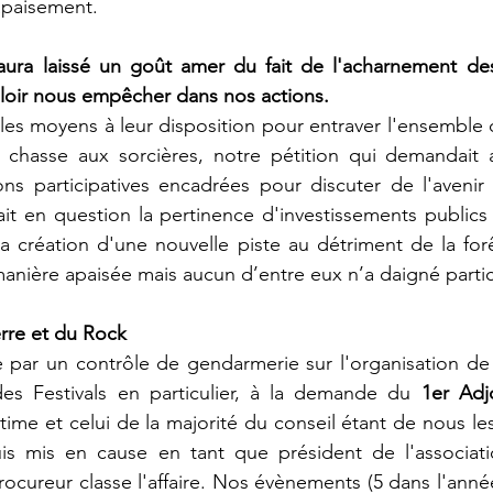
apaisement.
ura laissé un goût amer du fait de l'acharnement des 
uloir nous empêcher dans nos actions.
les moyens à leur disposition pour entraver l'ensemble d
e chasse aux sorcières, notre pétition qui demandait a
ons participatives encadrées pour discuter de l'avenir
tait en question la pertinence d'investissements publics 
e la création d'une nouvelle piste au détriment de la for
manière apaisée mais aucun d’entre eux n’a daigné partic
ierre et du Rock
 par un contrôle de gendarmerie sur l'organisation de
des Festivals en particulier, à la demande du 
1er Adj
time et celui de la majorité du conseil étant de nous les 
uis mis en cause en tant que président de l'associati
ocureur classe l'affaire. Nos évènements (5 dans l'année