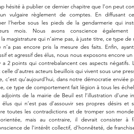
 hésité à publier ce dernier chapitre que l’on peut co
 un vulgaire règlement de comptes. En diffusant ce
r l’herbe sous les pieds de la gendarmerie qui instru
ieurs mois. Nous avons conscience également d
 magistrature qui n’aime pas, à juste titre, ce type de r
e n’a pas encore pris la mesure des faits. Enfin, ayan
f et agressif des élus, nous nous exposons encore un p
 y a 2 points qui contrebalancent ces aspects négatifs. 
t celle d’autres acteurs beuillois qui vivent sous une pres
, c’est qu’aujourd’hui, dans notre démocratie enviée po
e, ce type de comportement fait légion à tous les échel
 adjoints de la mairie de Beuil est l’illustration d’une 
s élus qui n’est pas d’assouvir ses propres désirs et 
aire toutes les contradictions et de tromper son monde
ientée, mais au contraire, il devrait consister à f
nscience de l’intérêt collectif, d’honnêteté, de franchis