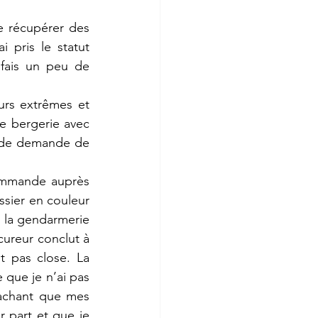
e récupérer des 
 pris le statut 
 fais un peu de 
urs extrêmes et 
e bergerie avec 
t de demande de 
ommande auprès 
ssier en couleur 
e la gendarmerie 
ureur conclut à 
t pas close. La 
que je n’ai pas 
achant que mes 
 part et que je 