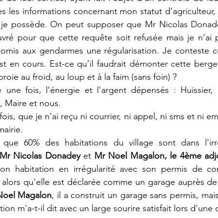
es les informations concernant mon statut d’agriculteur,
 je possède. On peut supposer que Mr Nicolas Donade
vré pour que cette requête soit refusée mais je n’ai p
romis aux gendarmes une régularisation. Je conteste ce
t en cours. Est-ce qu’il faudrait démonter cette bergeri
oie au froid, au loup et à la faim (sans foin) ?
e une fois, l'énergie et l'argent dépensés : Huissier, 
, Maire et nous.
is, que je n’ai reçu ni courrier, ni appel, ni sms et ni ema
mairie.
que 60% des habitations du village sont dans l'irré
Mr Nicolas Donadey
 et 
Mr Noel Magalon, le 4ème adjoi
on habitation en irrégularité avec son permis de cons
alors qu'elle est déclarée comme un garage auprès de l
Noel Magalon
, il a construit un garage sans permis, mais
ption m'a-t-il dit avec un large sourire satisfait lors d'une