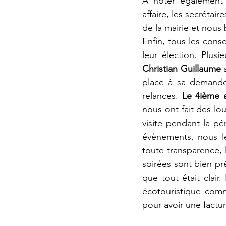
A noter également 
affaire, les secrétair
de la mairie et nous 
Enfin, tous les conse
leur élection. Plusi
Christian Guillaume
 
place à sa demande, 
relances. 
Le 4ième 
nous ont fait des lo
visite pendant la pé
évènements, nous leu
toute transparence, l
soirées sont bien pr
que tout était clair
écotouristique comm
pour avoir une factur