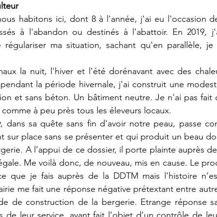
lteur
us habitons ici, dont 8 à l'année, j'ai eu l'occasion d
ssés à l'abandon ou destinés à l'abattoir. En 2019, j'ai
e régulariser ma situation, sachant qu'en parallèle, je
maux la nuit, l'hiver et l'été dorénavant avec des chale
 pendant la période hivernale, j'ai construit une modest
ion et sans béton. Un bâtiment neutre. Je n'ai pas fai
 comme à peu près tous les éleveurs locaux.
y
, dans sa quête sans fin d'avoir notre peau, passe c
nt sur place sans se présenter et qui produit un beau do
erie. A l’appui de ce dossier, il porte plainte auprès d
légale. Me voilà donc, de nouveau, mis en cause. Le proc
 ce que je fais auprès de la DDTM mais l’histoire n’es
irie me fait une réponse négative prétextant entre autre 
nde de construction de la bergerie. Etrange réponse s
de leur service, ayant fait l’objet d’un contrôle de leur