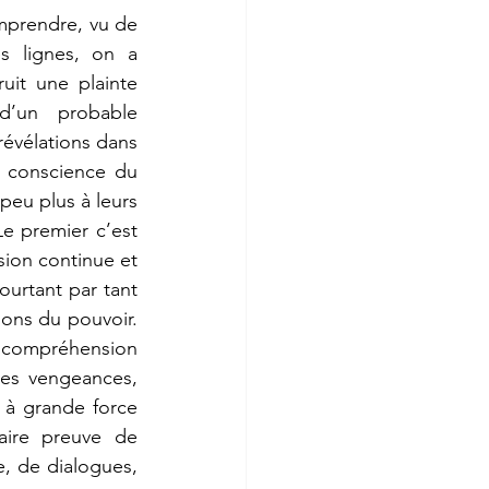
mprendre, vu de 
s lignes, on a 
it une plainte 
’un probable 
évélations dans 
t conscience du 
eu plus à leurs 
Le premier c’est 
sion continue et 
urtant par tant 
ons du pouvoir. 
incompréhension 
ses vengeances, 
 à grande force 
aire preuve de 
e, de dialogues, 