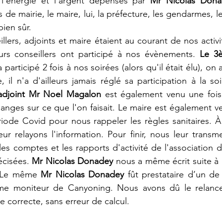
l'énergie et l'argent dépensés par 
Mr Nicolas Dona
es de mairie, le maire, lui, la préfecture, les gendarmes, l
bien sûr.
illers, adjoints et maire étaient au courant de nos acti
eurs conseillers ont participé à nos évènements. 
Le 3è
a participé 2 fois à nos soirées (alors qu'il était élu), on 
il n'a d'ailleurs jamais réglé sa participation à la so
adjoint Mr Noel Magalon
 est également venu une fois.
uanges sur ce que l'on faisait. Le maire est également v
riode Covid pour nous rappeler les règles sanitaires. 
r relayons l'information. Pour finir, nous leur transme
es comptes et les rapports d'activité de l'association d
écisées. 
Mr Nicolas Donadey
 nous a même écrit suite à 
. Le même 
Mr Nicolas Donadey
 fût prestataire d’un d
e moniteur de Canyoning. Nous avons dû le relancer 
e correcte, sans erreur de calcul.  