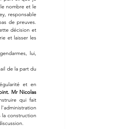
 le nombre et le 
y, responsable 
as de preuves. 
tte décision et 
e et laisser les 
gendarmes, lui, 
il de la part du 
gularité et en 
nt. Mr Nicolas 
truire qui fait 
'administration 
 la construction 
 discussion.