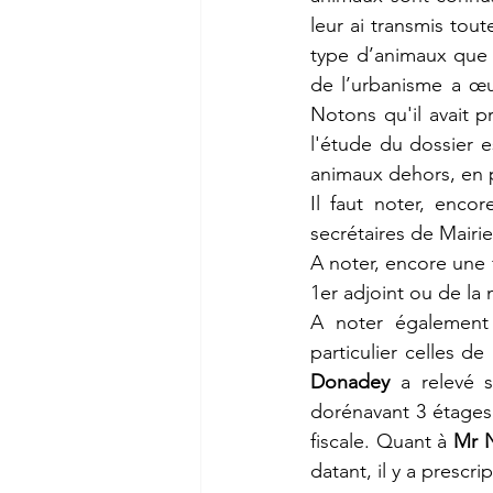
leur ai transmis tout
type d’animaux que
de l’urbanisme a œu
Notons qu'il avait p
l'étude du dossier es
animaux dehors, en pr
Il faut noter, encor
secrétaires de Mairie
A noter, encore une fo
1er adjoint ou de la 
A noter également 
particulier celles de 
Donadey
 a relevé s
dorénavant 3 étages 
fiscale. Quant à 
Mr 
datant, il y a prescri