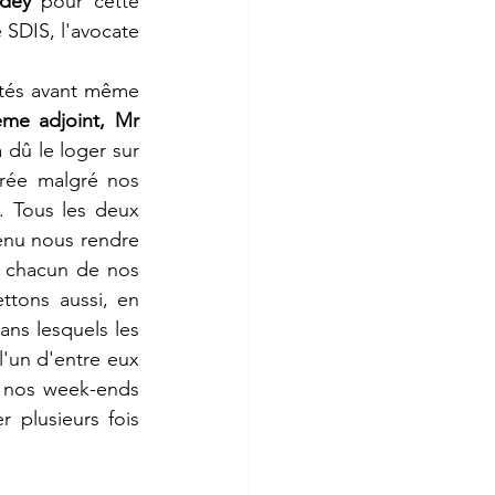
dey
 pour cette 
e SDIS, l'avocate 
vités avant même 
me adjoint, Mr 
a dû le loger sur 
irée malgré nos 
 Tous les deux 
enu nous rendre 
À chacun de nos 
ttons aussi, en 
ans lesquels les 
l'un d'entre eux 
e nos week-ends 
plusieurs fois 