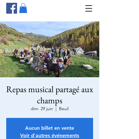
Repas musical partagé aux
champs
dim. 29 juin
  |  
Beuil
Aucun billet en vente
Voir d'autres événements