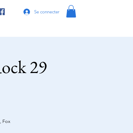
Se connecter
 Rock 29
, Fox