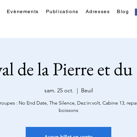
Evènements
Publications
Adresses
Blog
val de la Pierre et d
sam. 25 oct.
  |  
Beuil
roupes : No End Date, The Silence, Dez:in:volt, Cabine 13, repa
boissons
Aucun billet en vente