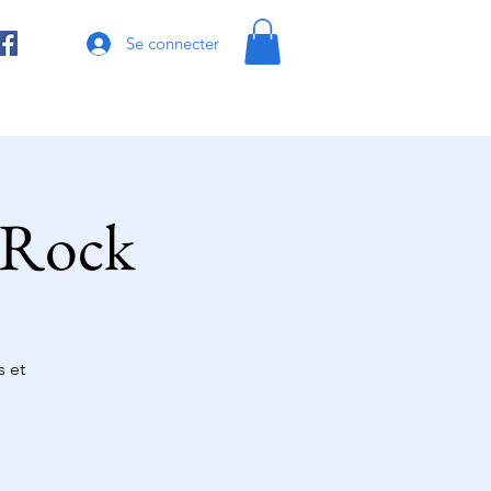
Se connecter
u Rock
s et